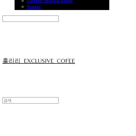
Coffee People Story
Travel
Search
검색
Log In
로그인
Cart
장바구니
훌리리_EXCLUSIVE_COFEE