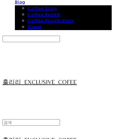
Blog
Coffee Story
Coffee Review
Coffee People Story
Travel
Search
검색
Log In
로그인
Cart
장바구니
훌리리_EXCLUSIVE_COFEE