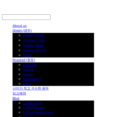
LOG IN
로그인
About us
Green (생두)
Origin(산지별)
Process (가공)
Quality (등급)
Geisha (게이샤)
Decaf
Roasted (원두)
Exclusive
Geisha
Classic
Innoviation
Decaf
산미가 적고 구수한 원두
입고예정
Blog
Coffee Story
Coffee Review
Coffee People Story