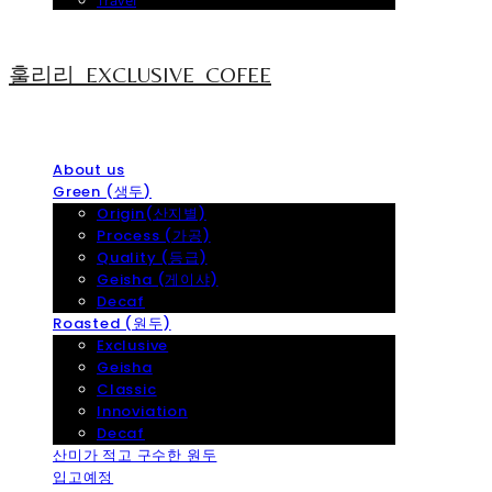
Travel
훌리리_EXCLUSIVE_COFEE
About us
Green (생두)
Origin(산지별)
Process (가공)
Quality (등급)
Geisha (게이샤)
Decaf
Roasted (원두)
Exclusive
Geisha
Classic
Innoviation
Decaf
산미가 적고 구수한 원두
입고예정