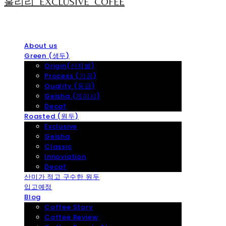
훌리리_EXCLUSIVE_COFEE
About us
Green (생두)
Origin(산지별)
Process (가공)
Quality (등급)
Geisha (게이샤)
Decaf
Roasted (원두)
Exclusive
Geisha
Classic
Innoviation
Decaf
산미가 적고 구수한 원두
입고예정
Blog
Coffee Story
Coffee Review