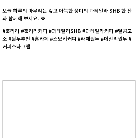
오늘 하루의 마무리는 깊고 아늑한 풍미의 과테말라 SHB 한 잔
과 함께해 보세요. 🤎
#훌리리 #훌리리커피 #과테말라SHB #과테말라커피 #달콤고
소 #원두추천 #홈카페 #스모키커피 #라떼원두 #데일리원두 #
커피스타그램