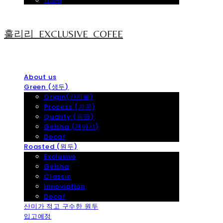
Travel
훌리리_EXCLUSIVE_COFEE
About us
Green (생두)
Origin(산지별)
Process (가공)
Quality (등급)
Geisha (게이샤)
Decaf
Roasted (원두)
Exclusive
Geisha
Classic
Innoviation
Decaf
산미가 적고 구수한 원두
입고예정