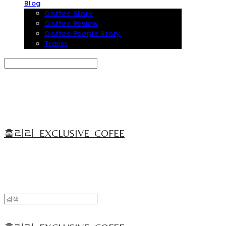
Blog
Coffee Story
Coffee Review
Coffee People Story
Travel
Search
검색
Log In
로그인
Cart
장바구니
훌리리_EXCLUSIVE_COFEE