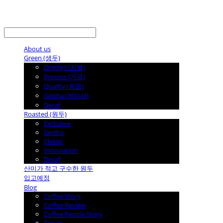
LOG IN
로그인
About us
Green (생두)
Origin(산지별)
Process (가공)
Quality (등급)
Geisha (게이샤)
Decaf
Roasted (원두)
Exclusive
Geisha
Classic
Innoviation
Decaf
산미가 적고 구수한 원두
입고예정
Blog
Coffee Story
Coffee Review
Coffee People Story