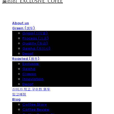
훌리리_EXCLUSIVE_COFEE
About us
Green (생두)
Origin(산지별)
Process (가공)
Quality (등급)
Geisha (게이샤)
Decaf
Roasted (원두)
Exclusive
Geisha
Classic
Innoviation
Decaf
산미가 적고 구수한 원두
입고예정
Blog
Coffee Story
Coffee Review