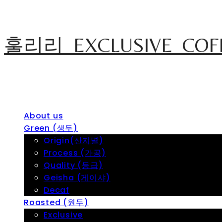
훌리리_EXCLUSIVE_COF
About us
Green (생두)
Origin(산지별)
Process (가공)
Quality (등급)
Geisha (게이샤)
Decaf
Roasted (원두)
Exclusive