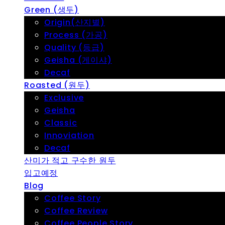
Green (생두)
Origin(산지별)
Process (가공)
Quality (등급)
Geisha (게이샤)
Decaf
Roasted (원두)
Exclusive
Geisha
Classic
Innoviation
Decaf
산미가 적고 구수한 원두
입고예정
Blog
Coffee Story
Coffee Review
Coffee People Story