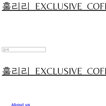
훌리리_EXCLUSIVE_COF
훌리리_EXCLUSIVE_COF
About us