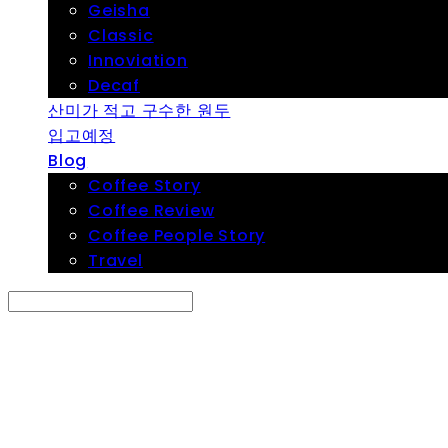
Geisha
Classic
Innoviation
Decaf
산미가 적고 구수한 원두
입고예정
Blog
Coffee Story
Coffee Review
Coffee People Story
Travel
Search
검색
Log In
로그인
Cart
장바구니