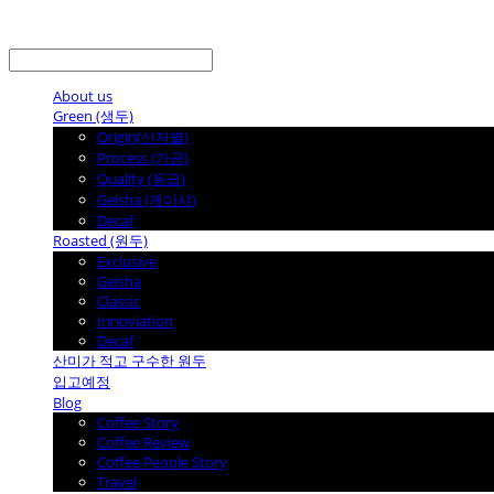
LOG IN
로그인
About us
Green (생두)
Origin(산지별)
Process (가공)
Quality (등급)
Geisha (게이샤)
Decaf
Roasted (원두)
Exclusive
Geisha
Classic
Innoviation
Decaf
산미가 적고 구수한 원두
입고예정
Blog
Coffee Story
Coffee Review
Coffee People Story
Travel