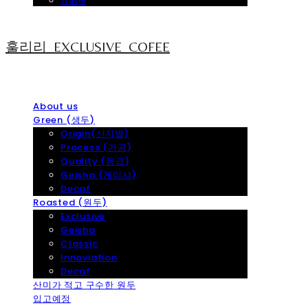
Travel
훌리리_EXCLUSIVE_COFEE
About us
Green (생두)
Origin(산지별)
Process (가공)
Quality (등급)
Geisha (게이샤)
Decaf
Roasted (원두)
Exclusive
Geisha
Classic
Innoviation
Decaf
산미가 적고 구수한 원두
입고예정