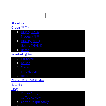
LOG IN
로그인
About us
Green (생두)
Origin(산지별)
Process (가공)
Quality (등급)
Geisha (게이샤)
Decaf
Roasted (원두)
Exclusive
Geisha
Classic
Innoviation
Decaf
산미가 적고 구수한 원두
입고예정
Blog
Coffee Story
Coffee Review
Coffee People Story