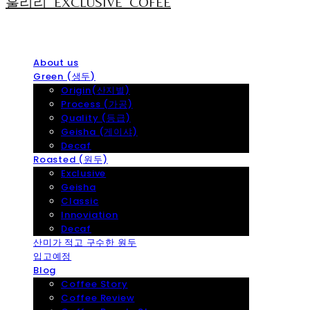
훌리리_EXCLUSIVE_COFEE
About us
Green (생두)
Origin(산지별)
Process (가공)
Quality (등급)
Geisha (게이샤)
Decaf
Roasted (원두)
Exclusive
Geisha
Classic
Innoviation
Decaf
산미가 적고 구수한 원두
입고예정
Blog
Coffee Story
Coffee Review