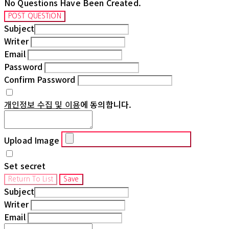
No Questions Have Been Created.
POST QUESTION
Subject
Writer
Email
Password
Confirm Password
개인정보 수집 및 이용
에 동의합니다.
Upload Image
Set secret
Return To List
Save
Subject
Writer
Email