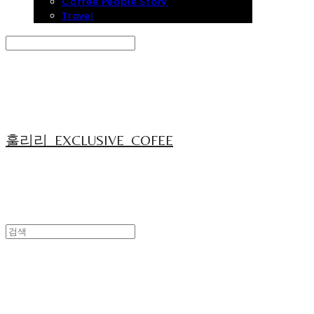
Coffee People Story
Travel
Search
검색
Log In
로그인
Cart
장바구니
훌리리_EXCLUSIVE_COFEE