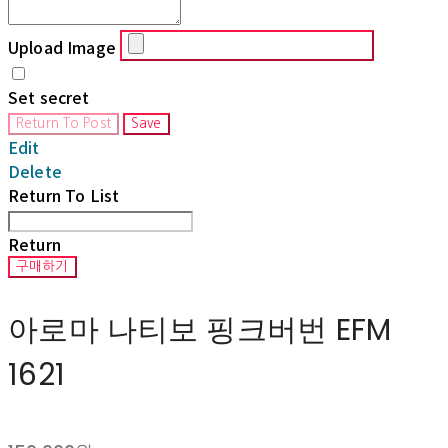
Upload Image
Set secret
Return To Post
Save
Edit
Delete
Return To List
Return
구매하기
아로마 나티보 핑크버번 EFM
1621