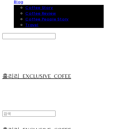
Blog
Coffee Story
Coffee Review
Coffee People Story
Travel
Search
검색
Log In
로그인
Cart
장바구니
훌리리_EXCLUSIVE_COFEE