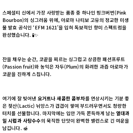
스페셜티 신에서 가장 사랑받는 품종 중 하나인 핑크버번(Pink
Bourbon)의 싱그러움 위에, 아로마 나티보 고유의 정교한 미생
물 발효 공식인 ‘EFM 1621’을 입혀 독보적인 향미 스펙트럼을
완성했습니다. 🧪✨
잔을 채우는 순간, 코끝을 찌르는 싱그럽고 상큼한 패션프루트
(Passion fruit)와 농익은 자두(Plum)의 화려한 과즙 아로마가
코끝을 진하게 스칩니다.
여기에 잘 빚어낸
요거트나 새콤한 콤부차
를 연상시키는 기분 좋
은 젖산(Lactic) 뉘앙스가 겹겹이 쌓여 부드러우면서도 청량한
터치를 선물합니다. 마지막에는 입안 가득 쫀득하게 남는
열대과
일 시럽과 사탕수수
의 묵직한 단맛이 완벽한 밸런스로 긴 여운을
남깁니다. 🍯